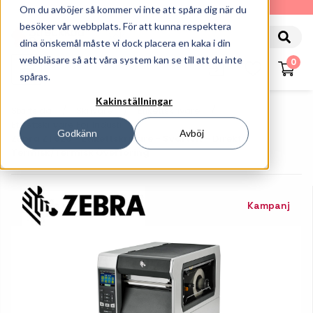
010-162 61 90
Om du avböjer så kommer vi inte att spåra dig när du
besöker vår webbplats. För att kunna respektera
dina önskemål måste vi dock placera en kaka i din
webbläsare så att våra system kan se till att du inte
0
spåras.
Kakinställningar
Startsida
Skrivare
Etikettskrivare
Etikettskrivare För Industri
Godkänn
Avböj
Zebra ZT620 - Etikettskrivare - Svartvit - Direkt
Termisk/termisk Överföring
Kampanj