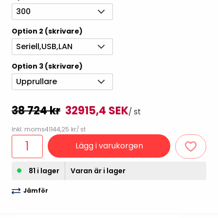
300
Option 2 (skrivare)
Seriell,USB,LAN
Option 3 (skrivare)
Upprullare
38 724 kr
32915,4 SEK
/ st
Inkl. moms
41144,25 kr
/ st
Lägg i varukorgen
81 i lager
Varan är i lager
Jämför