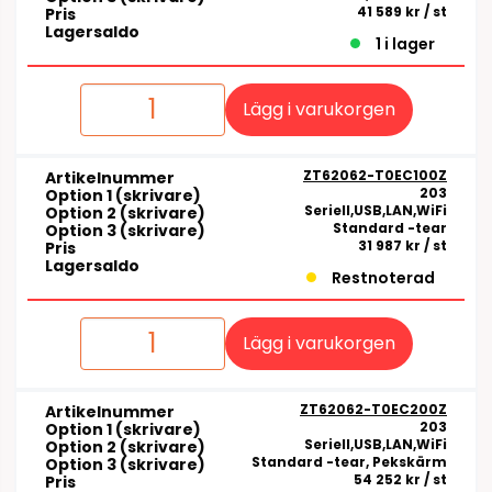
41 589 kr
/ st
Pris
Lagersaldo
1 i lager
Lägg i varukorgen
ZT62062-T0EC100Z
Artikelnummer
203
Option 1 (skrivare)
Seriell,USB,LAN,WiFi
Option 2 (skrivare)
Standard -tear
Option 3 (skrivare)
31 987 kr
/ st
Pris
Lagersaldo
Restnoterad
Lägg i varukorgen
ZT62062-T0EC200Z
Artikelnummer
203
Option 1 (skrivare)
Seriell,USB,LAN,WiFi
Option 2 (skrivare)
Standard -tear, Pekskärm
Option 3 (skrivare)
54 252 kr
/ st
Pris